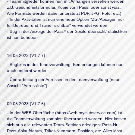
- Teammitglieder können nun mit Anhängen versehen werden,
z.B. Gesundheitsformular, Kopie vom Pass, oder sonst was.
Alle Formate werden dabei unterstützt PDF, JPG, Foto, etc.)
- In der Aktivitäten ist nun eine neue Option "Zu-/Absagen nur
für Betreuer und Trainer sichtbar" verwendet werden
- Bug in der Anzeige der Pass# der Spielerübersicht/-statistiken
ist nun behoben
16.05.2023 (V1.7.7):
- Bugfixes in der Teamverwaltung, Bemerkungen können nun
auch entfernt werden
- Überarbeitung der Adressen in der Teamverwaltung (neue
Ansicht "Adressliste")
09.05.2023 (V1.7.6):
- In der WEB-Oberfläche (https://web.myclubservice.com) ist
die Teamverwaltung komplett überarbeitet worden. Hier lassen
sich nun alle relevanten Team-Settings erledigen: Pass-Nr.,
Pass-Ablaufdatum, Trikot-Nummern, Position, etc. Alles lässt