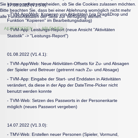
Sie können selbst entscheiden, ob Sie die Cookies zulassen möchten.
17.08.2022 (V1.5.0):
Bitte beachten Sie, dass bei einer Ablehnung womöglich nicht mehr
- TVM-App/Web: Kopieren von Aktivitäten (via Drag&Drop und
alle Funktionalitäten der Seite zur Verfügung stehen.
Funktion "Kopieren" im Bearbeitungsdialog)
AKZEPTIEREN
ABLEHNEN
- TVM-App: Leistungs-Report (neue Ansicht "Aktivitäten
Statistik" -> "Leistungs-Report")
01.08.2022 (V1.4.1):
- TVM-App/Web: Neue Aktivitäten-Offsets für Zu- und Absagen
der Spieler und Betreuer (getrennt nach Zu- und Absage)
- TVM-App: Eingabe der Start- und Enddaten in Aktivitäten
verändert, da diese in der App der DateTime-Picker nicht
benutzt werden konnte
- TVM-Web: Setzen des Passworts in der Personenkarte
möglich (neues Passwort vergeben)
14.07.2022 (V1.3.0):
- TMV-Web: Erstellen neuer Personen (Spieler, Vormund,