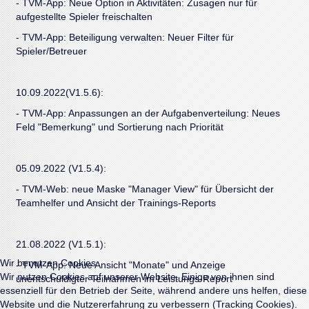
- TVM-App: Neue Option in Aktivitäten: Zusagen nur für
aufgestellte Spieler freischalten
- TVM-App: Beteiligung verwalten: Neuer Filter für
Spieler/Betreuer
10.09.2022(V1.5.6):
- TVM-App: Anpassungen an der Aufgabenverteilung: Neues
Feld "Bemerkung" und Sortierung nach Priorität
05.09.2022 (V1.5.4):
- TVM-Web: neue Maske "Manager View" für Übersicht der
Teamhelfer und Ansicht der Trainings-Reports
21.08.2022 (V1.5.1):
Wir benutzen Cookies
- TVM-App: Neue Ansicht "Monate" und Anzeige
Wir nutzen Cookies auf unserer Website. Einige von ihnen sind
unentschuldigter Teilnahmen im Leistungs-Report
essenziell für den Betrieb der Seite, während andere uns helfen, diese
Website und die Nutzererfahrung zu verbessern (Tracking Cookies).